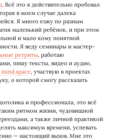
д
. Всё это я действительно пробовал
торая в моем случае далека
ейся. Я много езжу по разным
меня маленький ребёнок, и при этом
альной и мало кому понятной
ности. Я веду семинары и мастер-
льные ретриты
, работаю
ми, пишу тексты, видео и аудио,
м
mind.space
, участвую в проектах
ку, о которой смогу рассказать
доголика и профессионала, это всё
с таким ритмом жизни, чудовищной
ереездами, а также личной практикой
делять максимум времени, успевать
венно — настоящий вызов. Мне это