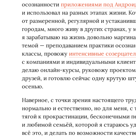
осознанности
приложениями под Андрои
и использовал на разных этапах жизни. Ко
от размеренной, регулярной и устаканивш
городам, много живу в других странах, у 
я зарабатываю на жизнь довольно маргин
темой — преподаванием практики осознан
классы, провожу
интенсивные созерцате
с компаниями и индивидуальными клиента
делаю онлайн-курсы, руковожу проекто
друзей, и готовлю сейчас одну крутую шту
осенью.
Наверное, с точки зрения настоящего тру
нормально и естественно, но для меня, 
тягой к прокрастинации, бесконечными п
и любимой семьёй, которой я стараюсь у
всё это, и делать по возможности качест