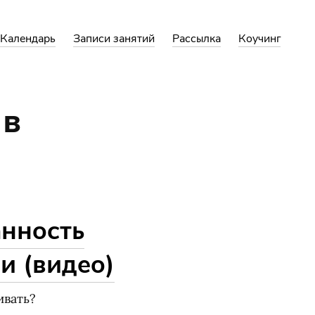
Календарь
Записи занятий
Рассылка
Коучинг
 в
анность
ни
(
видео)
ивать?