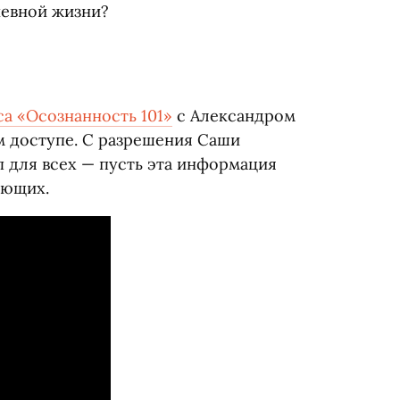
невной жизни?
са
«
Осознанность 101»
с Александром
м доступе. С разрешения Саши
п для всех — пусть эта информация
ующих.