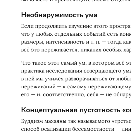
Необнаружимость ума
Если продолжить изучение этого простра
что у любых отдельных событий есть кон
размеры, интенсивность
и т. п.
— тогда как
всё это переживается, никаких особых ха
Что такое этот самый ум, в котором всё э
практика исследования созерцающего ума
в ней мы учимся разворачиваться от любы
переживаний — к самому переживающему 
его — и, соответственно, себя — не обнар
Концептуальная пустотность
«
с
Буддизм махаяны так называемого
«
треть
способ реализации бессамостности — линг