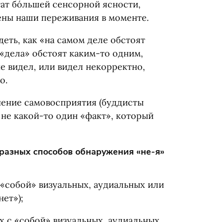
ат бо́льшей сенсорной ясности,
оены наши переживания в моменте.
деть, как
«
на самом деле обстоят
«
дела» обстоят каким-то одним,
е видел, или видел некорректно,
о.
енение самовосприятия
(
буддисты
 не какой-то один
«
факт», который
 разных способов обнаружения
«
не-я»
 «собой» визуальных, аудиальных или
нет»);
х с «собой» визуальных, аудиальных