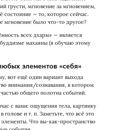
ий грусти, мгновение за мгновением,
ё состояние — то, которое сейчас.
е мгновение было что-то другое?
нность всех дхарм» — является
 буддизме махаяны
(
я обучаю этому
 любых элементов
«
себя»
у, вот ещё один вариант выхода
тво внимания/сознавания, в котором
 частью общего полотна событий.
час с вами: ощущения тела, картинку
 в голове
и т. п.
Заметьте, что всё это
 элементы. Что вы-как-пространство
ные события.