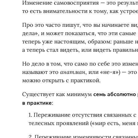
Изменение самовосприятия — это результ
то есть внимательности к тому, как устр
Про это часто пишут, что вы начинаете ви
дела», и может показаться, что эти самые
теперь уже настоящим, образом: раньше н
а теперь стал видеть, или видеть правильн
Но дело в том, что само по себе это изм
анатман
называют это
, или
«
не-я») — это
можно открыть с практикой.
Существует как минимум
семь абсолютно
в практике
:
1. Переживание отсутствия связанных с
телесных проявлений
(
«мир есть, меня 
2. Переживание изменчивости связанны