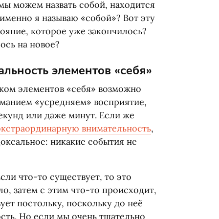
 мы можем назвать собой, находится
 именно я называю
«
собой»? Вот эту
тояние, которое уже закончилось?
ось на новое?
льность элементов
«
себя»
оком элементов
«
себя» возможно
иманием
«
усредняем» восприятие,
екунд или даже минут. Если же
экстраординарную внимательность
,
доксальное: никакие события не
ли что-то существует, то это
ло, затем с этим что-то происходит,
вует постольку, поскольку до неё
ость. Но если мы очень тщательно