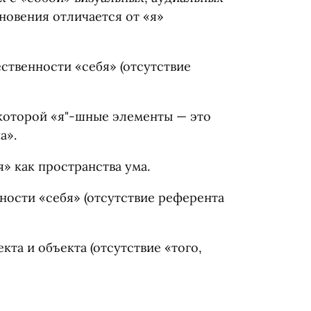
гновения отличается от «я»
ественности
«
себя»
(
отсутствие
 которой
«
я"-шные элементы — это
а».
я» как пространства ума.
тности
«
себя»
(
отсутствие референта
кта и объекта
(
отсутствие
«
того,