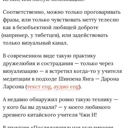
Соответственно, можно только проговаривать
фразы, или только чувствовать метту телесно
как в безобъектной любящей доброте
(
например, у тибетцев), или задействовать
только визуальный канал.
В современном виде такую практику
дружелюбия и сострадания — только через
визуализацию — я встретил когда-то у учителя
медитации в подходе Шинзена Янга — Дарона
Ларсона
(
текст eng
,
аудио eng
).
А недавно обнаружил ровно такую технику —
у кого бы вы думали? — у моего любимого
древнего китайского учителя Чжи И!
В трактате
«
Последовательная культивация