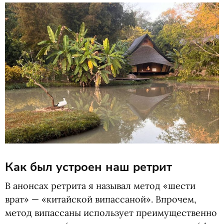
Как был устроен наш ретрит
В анонсах ретрита я называл метод
«
шести
врат» — «китайской випассаной». Впрочем,
метод випассаны использует преимущественно