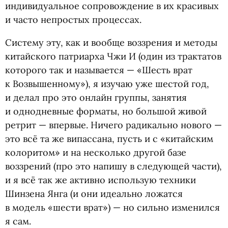
индивидуальное сопровождение в их красивых
и часто непростых процессах.
Систему эту, как и вообще воззрения и методы
китайского патриарха Чжи И
(
один из трактатов
которого так и называется — «Шесть врат
к Возвышенному»), я изучаю уже шестой год,
и делал про это онлайн группы, занятия
и однодневные форматы, но большой живой
ретрит — впервые. Ничего радикально нового —
это всё та же випассана, пусть и с «китайским
колоритом» и на несколько другой базе
воззрений
(
про это напишу в следующей части),
и я всё так же активно использую техники
Шинзена Янга
(
и они идеально ложатся
в модель
«
шести врат») — но сильно изменился
я сам.