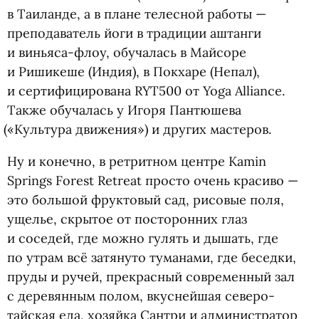
в Таиланде, а в плане телесной работы —
преподаватель йоги в традиции аштанги
и виньяса-флоу, обучалась в Майсоре
и Ришикеше
(
Индия), в Покхаре
(
Непал),
и сертифицирована RYT500 от Yoga Alliance.
Также обучалась у Игоря Пантюшева
(
«Культура движения») и других мастеров.
Ну и конечно, в ретритном центре Kamin
Springs Forest Retreat просто очень красиво —
это большой фруктовый сад, рисовые поля,
ущелье, скрытое от посторонних глаз
и соседей, где можно гулять и дышать, где
по утрам всё затянуто туманами, где беседки,
пруды и ручей, прекрасный современный зал
с деревянным полом, вкуснейшая северо-
тайская еда, хозяйка Сантри и администратор