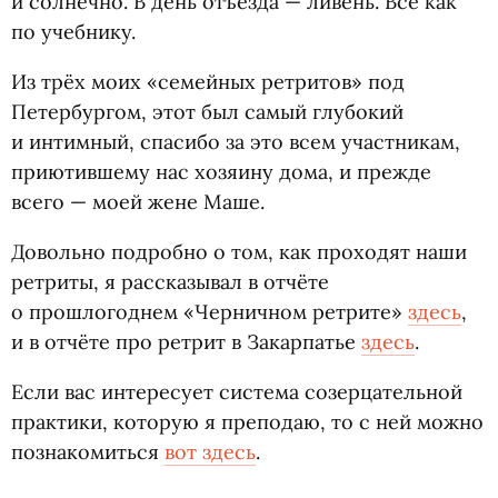
и солнечно. В день отъезда — ливень. Всё как
по учебнику.
Из трёх моих
«
семейных ретритов» под
Петербургом, этот был самый глубокий
и интимный, спасибо за это всем участникам,
приютившему нас хозяину дома, и прежде
всего — моей жене Маше.
Довольно подробно о том, как проходят наши
ретриты, я рассказывал в отчёте
о прошлогоднем
«
Черничном ретрите»
здесь
,
и в отчёте про ретрит в Закарпатье
здесь
.
Если вас интересует система созерцательной
практики, которую я преподаю, то с ней можно
познакомиться
вот здесь
.