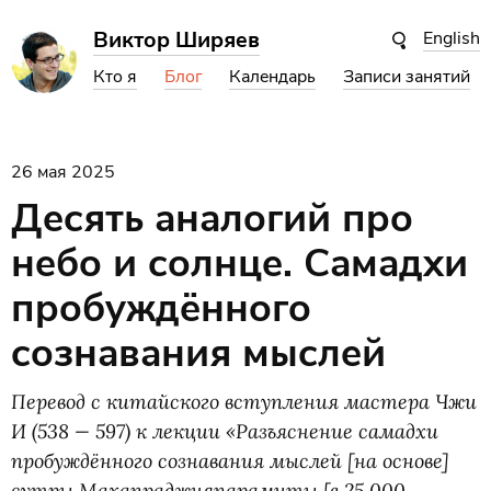
Виктор Ширяев
English
Кто я
Блог
Календарь
Записи занятий
26 мая 2025
Десять аналогий про
небо и солнце. Самадхи
пробуждённого
сознавания мыслей
Перевод с китайского вступления мастера Чжи
И
(
538 — 597) к лекции
«
Разъяснение самадхи
пробуждённого сознавания мыслей [на основе]
сутры Махапраджняпарамиты [в 25 000