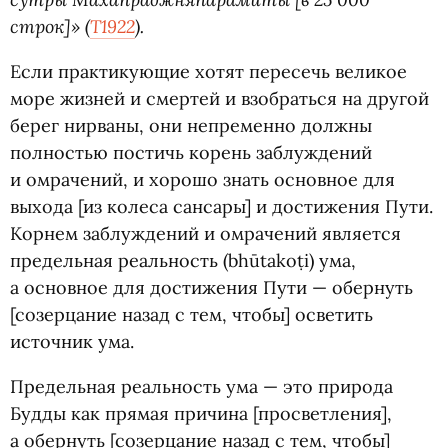
строк]»
(
T1922
).
Если практикующие хотят пересечь великое
море жизней и смертей и взобраться на другой
берег нирваны, они непременно должны
полностью постичь корень заблуждений
и омрачений, и хорошо знать основное для
выхода [из колеса сансары] и достижения Пути.
Корнем заблуждений и омрачений является
предельная реальность
(
bhūtakoṭi) ума,
а основное для достижения Пути — обернуть
[созерцание назад с тем, чтобы] осветить
источник ума.
Предельная реальность ума — это природа
Будды как прямая причина [просветления],
а обернуть [созерцание назад с тем, чтобы]