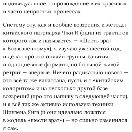
индивидуальное сопровождение в их красивых
и часто непростых процессах.
Систему эту, как и вообще воззрения и методы
китайского патриарха Чжи И
(
один из трактатов
которого так и называется — «Шесть врат
к Возвышенному»), я изучаю уже шестой год,
и делал про это онлайн группы, занятия
и однодневные форматы, но большой живой
ретрит — впервые. Ничего радикально нового —
это всё та же випассана, пусть и с «китайским
колоритом» и на несколько другой базе
воззрений
(
про это напишу в следующей части),
и я всё так же активно использую техники
Шинзена Янга
(
и они идеально ложатся
в модель
«
шести врат») — но сильно изменился
я сам.