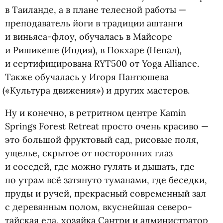
в Таиланде, а в плане телесной работы —
преподаватель йоги в традиции аштанги
и виньяса-флоу, обучалась в Майсоре
и Ришикеше
(
Индия), в Покхаре
(
Непал),
и сертифицирована RYT500 от Yoga Alliance.
Также обучалась у Игоря Пантюшева
(
«Культура движения») и других мастеров.
Ну и конечно, в ретритном центре Kamin
Springs Forest Retreat просто очень красиво —
это большой фруктовый сад, рисовые поля,
ущелье, скрытое от посторонних глаз
и соседей, где можно гулять и дышать, где
по утрам всё затянуто туманами, где беседки,
пруды и ручей, прекрасный современный зал
с деревянным полом, вкуснейшая северо-
тайская еда, хозяйка Сантри и администратор