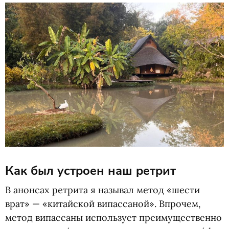
Как был устроен наш ретрит
В анонсах ретрита я называл метод
«
шести
врат» — «китайской випассаной». Впрочем,
метод випассаны использует преимущественно