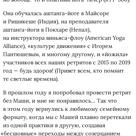
Она обучалась аштанга-йоге в Майсоре
и Ришикеше
(
Индия), на преподавателя
аштанга-йоги в Покхаре
(
Непал),
на инструктора виньяса-флоу
(
American Yoga
Alliance), «культуре движения» с Игорем
Пантюшевым, и многому другому, и «йожила»
участников всех наших ретритов с 2015 по 2019
год — будь здоров!
(
Привет всем, кто помнит
те светлые времена).
В прошлом году я попробовал провести ретрит
без Маши, и мне не понравилось… Так что
в этом году вернулись к любимому семейному
формату, когда мы с Машей плавно перетекали
из одной практики в другую, создавая
«
бесшовные» переходы между созерцанием