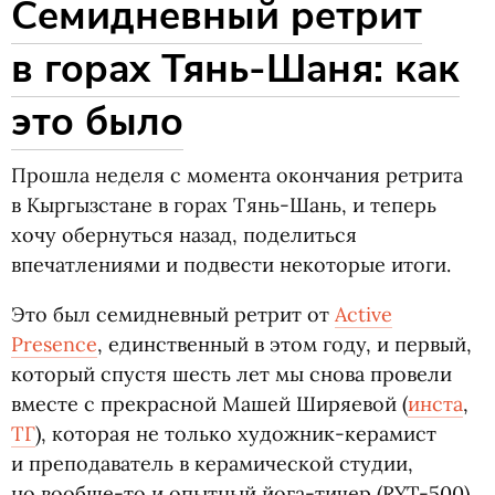
Семидневный ретрит
в горах Тянь-Шаня: как
это было
Прошла неделя с момента окончания ретрита
в Кыргызстане в горах Тянь-Шань, и теперь
хочу обернуться назад, поделиться
впечатлениями и подвести некоторые итоги.
Это был семидневный ретрит от
Active
Presence
, единственный в этом году, и первый,
который спустя шесть лет мы снова провели
вместе с прекрасной Машей Ширяевой
(
инста
,
ТГ
), которая не только художник-керамист
и преподаватель в керамической студии,
но вообще-то и опытный йога-тичер
(
RYT-500).