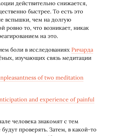
моции действительно снижается,
щественно быстрее. То есть это
е вспышки, чем на долгую
й ровно то, что возникает, никак
еагированием на это.
нием боли в исследованиях
Ричарда
чёных, изучающих связь медитации
 unpleasantness of two meditation
anticipation and experience of painful
чале человека знакомят с тем
удут проверять. Затем, в какой-то