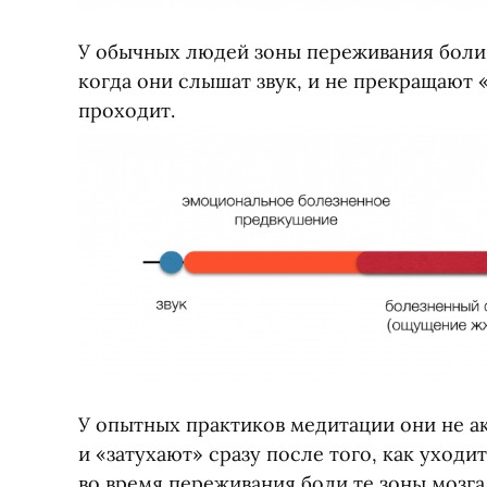
У обычных людей зоны переживания боли 
когда они слышат звук, и не прекращают
проходит.
У опытных практиков медитации они не а
и «затухают» сразу после того, как уход
во время переживания боли те зоны мозга