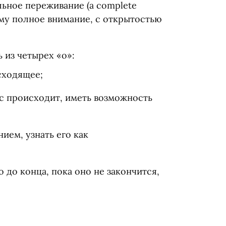
ельное переживание
(
a complete
ему полное внимание, с открытостью
ь из четырех
«
о»:
сходящее;
с происходит, иметь возможность
ием, узнать его как
о до конца, пока оно не закончится,