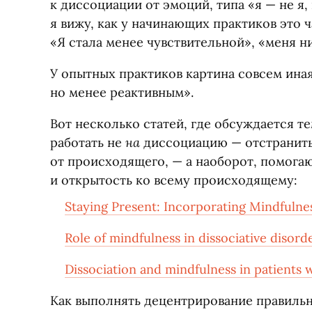
к диссоциации от эмоций, типа
«
я — не я,
я вижу, как у начинающих практиков это ч
«Я стала менее чувствительной», «меня ни
У опытных практиков картина совсем иная
но менее реактивным».
Вот несколько статей, где обсуждается т
на
работать не
диссоциацию — отстранить
от происходящего, — а наоборот, помога
и открытость ко всему происходящему:
Staying Present: Incorporating Mindfulnes
Role of mindfulness in dissociative disor
Dissociation and mindfulness in patients w
Как выполнять децентрирование правиль