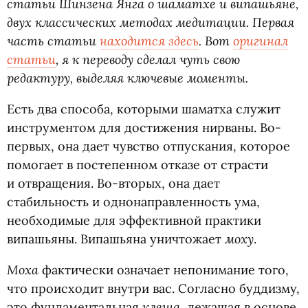
статьи Шинзена Янга о шаматхе и випашьяне,
двух классических методах медитации. Первая
часть статьи
находится здесь
. Вот
оригинал
статьи
, я к переводу сделал чуть свою
редактуру, выделяя ключевые моменты.
Есть два способа, которыми шаматха служит
инструментом для достижения нирваны. Во-
первых, она дает чувство отпускания, которое
помогает в постепенном отказе от страсти
и отвращения. Во-вторых, она дает
стабильность и однонаправленность ума,
необходимые для эффективной практики
моху
випашьяны. Випашьяна уничтожает
.
Моха
фактически означает непонимание того,
что происходит внутри вас. Согласно буддизму,
клеша
это фундаментальная
, лежащая в основе