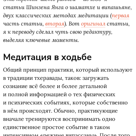
статьи Шинзена Янга о шаматхе и випашьяне,
двух классических методах медитации
(
первая
часть статьи,
вторая
). Вот
оригинал
статьи,
я к переводу сделал чуть свою редактуру,
выделяя ключевые моменты.
Медитация в ходьбе
Общий принцип практики, который используют
в традиции тхеравады, таков: загружать
сознание всё более и более детальной
и полной информацией о тех физических
и психических событиях, которые собственно
в нём происходят. Обычно, практикующие
вначале тренируются воспринимать одно
единственное простое событие в таком
интенсивном
«
режиме випассаны». После того,