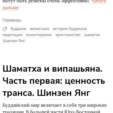
могут быть решены очень эффективно.
Читать
дальше
Переводы
буддизм
випассана
история буддизма
медитация
психотерапия
христианство
шаматха
Шинзен Янг
Шаматха и випашьяна.
Часть первая: ценность
транса. Шинзен Янг
Буддийский мир включает в себя три широких
традиции. В большей части Юго-Восточной