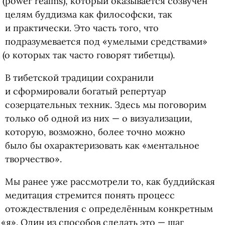
(
power realms), который оказывается созвучен
целям буддизма как философски, так
и практически. Это часть того, что
подразумевается под
«
умелыми средствами»
(
о которых так часто говорят тибетцы).
В тибетской традиции сохранили
и сформировали богатый репертуар
созерцательных техник. Здесь мы поговорим
только об одной из них — о визуализации,
которую, возможно, более точно можно
было бы охарактеризовать как
«
ментальное
творчество».
Мы ранее уже рассмотрели то, как буддийская
медитация стремится понять процесс
отождествления с определённым конкретным
«
я». Один из способов сделать это — шаг