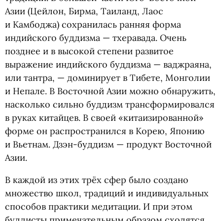
Азии
(
Цейлон, Бирма, Таиланд, Лаос
и Камбоджа) сохранилась ранняя форма
индийского буддизма — тхеравада. Очень
позднее и в высокой степени развитое
выражение индийского буддизма — ваджраяна,
или тантра, — доминирует в Тибете, Монголии
и Непале. В Восточной Азии можно обнаружить,
насколько сильно буддизм трансформировался
в руках китайцев. В своей
«
китаизированной»
форме он распространился в Корею, Японию
и Вьетнам. Дзэн-буддизм — продукт Восточной
Азии.
В каждой из этих трёх сфер было создано
множество школ, традиций и индивидуальных
способов практики медитации. И при этом
буддисты примечательным образом сходятся