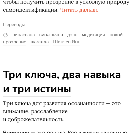
чтобы получить прозрение в условную природу
самоидентификации.
Читать дальше
Переводы
випассана
випашьяна
дзэн
медитация
покой
прозрение
шаматха
Шинзен Янг
Три ключа, два навыка
и три истины
Три ключа для развития осознанности — это
внимание, расслабление
и доброжелательность.
Внимание
— это основа. Всё в жизни напрямую