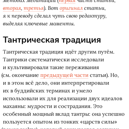
методах медитации
(
первая
часть статьи,
вторая
,
третья
). Вот
оригинал
статьи,
я к переводу сделал чуть свою редактуру,
выделяя ключевые моменты.
Тантрическая традиция
Тантрическая традиция идёт другим путём.
Тантрики систематически исследовали
и культивировали такие переживания
(
см. окончание
предыдущей части
статьи). Но,
и в этом всё дело, они интерпретировали
их в буддийских терминах и умело
использовали их для реализации двух идеалов
махаяны: мудрости и сострадания. Это
особенный мощный вклад тантры: она успешно
пользуется опытом из тонких
«
царств силы»