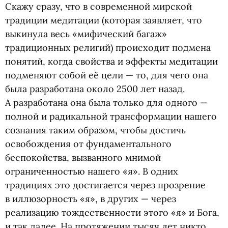
Скажу сразу, что в современной мирской
традиции медитации
(
которая заявляет, что
выкинула весь
«
мифический багаж»
традиционных религий) происходит подмена
понятий, когда свойства и эффекты медитации
подменяют собой её цели — то, для чего она
была разработана около 2500 лет назад.
А разработана она была только для одного —
полной и радикальной трансформации нашего
сознания таким образом, чтобы достичь
освобождения от фундаментального
беспокойства, вызванного мнимой
ограниченностью нашего
«
я». В одних
традициях это достигается через прозрение
в иллюзорность
«
я», в других — через
реализацию тождественности этого
«
я» и Бога,
и так далее. На протяжении тысяч лет никто