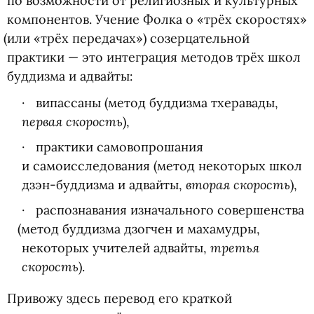
по возможности от религиозных и культурных
компонентов. Учение Фолка о «трёх скоростях»
(
или
«
трёх передачах») созерцательной
практики — это интеграция методов трёх школ
буддизма и адвайты:
випассаны
(
метод буддизма тхеравады,
первая скорость
),
практики самовопрошания
и самоисследования
(
метод некоторых школ
вторая скорость
дзэн-буддизма и адвайты,
),
распознавания изначального совершенства
(
метод буддизма дзогчен и махамудры,
третья
некоторых учителей адвайты,
скорость
).
Привожу здесь перевод его краткой