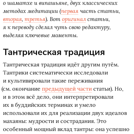
о шаматхе и випашьяне, двух классических
методах медитации
(
первая
часть статьи,
вторая
,
третья
). Вот
оригинал
статьи,
я к переводу сделал чуть свою редактуру,
выделяя ключевые моменты.
Тантрическая традиция
Тантрическая традиция идёт другим путём.
Тантрики систематически исследовали
и культивировали такие переживания
(
см. окончание
предыдущей части
статьи). Но,
и в этом всё дело, они интерпретировали
их в буддийских терминах и умело
использовали их для реализации двух идеалов
махаяны: мудрости и сострадания. Это
особенный мощный вклад тантры: она успешно