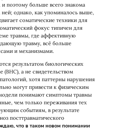
 и поэтому больше всего знакома
 ней; однако, как упоминалось выше,
двигает соматические техники для
 соматический фокус типичен для
теме травмы, где аффективную
дающую травму, всё больше
сами и механизмами.
ются результатом биологических
ме
(
ВНС), а не свидетельством
патологий, хотя паттерны нарушения
ельно могут привести к физическим
 модели понимают симптомы травмы
нные, чем только переживания тех
рующим событиям, в результате
ноз посттравматического
ждаю, что в таком новом понимании