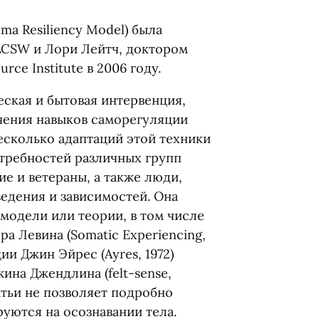
ma Resiliency Model) была
LCSW и Лори Лейтч, доктором
ce Institute в 2006 году.
еская и бытовая интервенция,
нения навыков саморегуляции
есколько адаптаций этой техники
требностей различных групп
ие и ветераны, а также люди,
едения и зависимостей. Она
модели или теории, в том числе
ра Левина
(
Somatic Experiencing,
ации Джин Эйрес
(
Ayres, 1972)
жина Джендлина
(
felt-sense,
атьи не позволяет подробно
руются на осознавании тела.