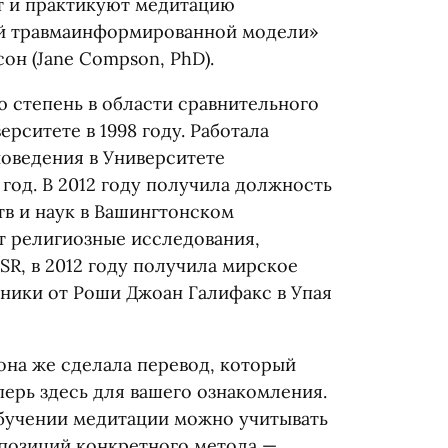
т и практикуют медитацию
ной травмаинформированной модели»
сон
(
Jane Compson, PhD).
 степень в области сравнительного
рситете в 1998 году. Работала
оведения в Университете
год. В 2012 году получила должность
в и наук в Вашингтонском
ет религиозные исследования,
R, в 2012 году получила мирское
ники от Роши Джоан Галифакс в Упая
 она же сделала перевод, который
перь здесь для вашего ознакомления.
 обучении медитации можно учитывать
 позиций конкретного метода —