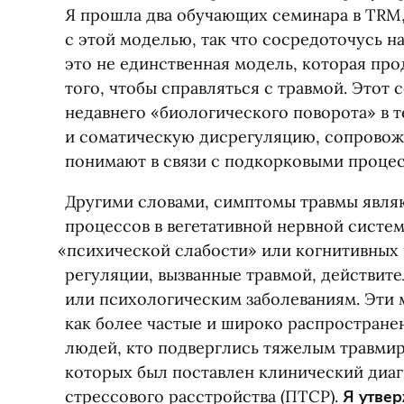
Я прошла два обучающих семинара в TRM,
с этой моделью, так что сосредоточусь на
это не единственная модель, которая про
того, чтобы справляться с травмой. Этот
недавнего
«
биологического поворота» в 
и соматическую дисрегуляцию, сопровож
понимают в связи с подкорковыми процес
Другими словами, симптомы травмы явля
процессов в вегетативной нервной систе
«
психической слабости» или когнитивных 
регуляции, вызванные травмой, действит
или психологическим заболеваниям. Эти
как более частые и широко распростране
людей, кто подверглись тяжелым травми
которых был поставлен клинический диаг
стрессового расстройства
(
ПТСР).
Я утвер