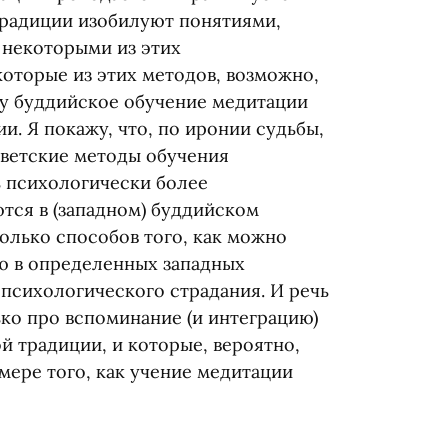
 традиции изобилуют понятиями,
 некоторыми из этих
оторые из этих методов, возможно,
ку буддийское обучение медитации
и. Я покажу, что, по иронии судьбы,
светские методы обучения
ь психологически более
ются в
(
западном) буддийском
олько способов того, как можно
ю в определенных западных
 психологического страдания. И речь
ько про вспоминание
(
и интеграцию)
й традиции, и которые, вероятно,
ере того, как учение медитации