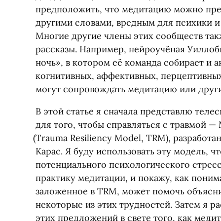
предположить, что медитацию можно пре
другими словами, вредным для психики и
Многие другие члены этих сообществ так
рассказы. Например, нейроучёная Уиллоб
ночь», в котором её команда собирает и 
когнитивных, аффективных, перцептивны
могут сопровождать медитацию или други
В этой статье я сначала представлю тел
для того, чтобы справляться с травмой —
(
Trauma Resiliency Model, TRM), разработ
Карас.
Я буду использовать эту модель, ч
потенциального психологического стрес
практику медитации, и покажу, как пони
заложенное в TRM, может помочь объясни
некоторые из этих трудностей. Затем я р
этих предложений в свете того, как меди