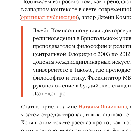
Поднимаем вопросы о том, как преподаю
в западном контексте в свете современ
(
оригинал публикации
), автор Джейн Комп
Джейн Компсон получила докторскую
религиоведения в Бристольском униве
преподавателем философии и религи
центральной Флориды с 2003 по 2012 
доцента междисциплинарных искусст
университете в Такоме, где препода
философию и этику. Фасилитатор MBS
рукоположение в буддийские священ
Дзэн-центре.
Статью прислала мне
Наталья Янчишина
,
я затем отредактировал, и выкладываю те
Хотя в этом тексте рассказ про то, как в
опыт психологической травмы, ведётся с