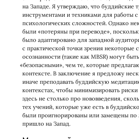
на Западе. Я утверждаю, что буддийские
инструментами и техниками для работы с
психологических сложностей. Однако нек
были
«
потеряны при переводе», посколь
было адаптировано для западной аудитори
с практической точки зрения некоторые 
осознанности
(
такие как MBSR) могут быт
«
безопасными», чем те, которые предлага
контексте. В заключение я предложу неск
иначе преподавать буддийскую медитаци
контекстах, чтобы минимизировать риски
здесь не столько про нововведения, скол
тех учений, которые уже есть в буддийско
были проигнорированы или замещены по м
пришло на Запад.