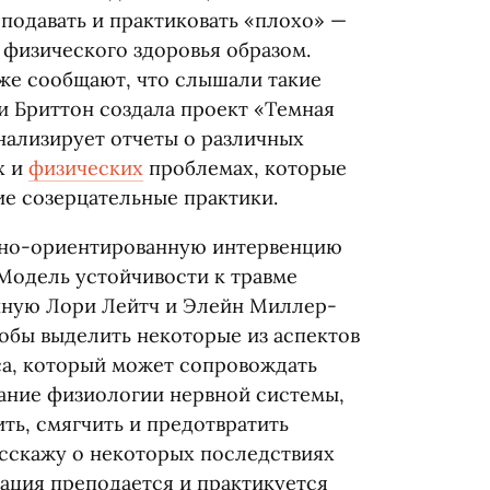
подавать и практиковать
«
плохо» —
 физического здоровья образом.
же сообщают, что слышали такие
и Бриттон создала проект
«
Темная
анализирует отчеты о различных
х и
физических
проблемах, которые
е созерцательные практики.
есно-ориентированную интервенцию
 Модель устойчивости к травме
анную Лори Лейтч и Элейн Миллер-
тобы выделить некоторые из аспектов
са, который может сопровождать
мание физиологии нервной системы,
ть, смягчить и предотвратить
асскажу о некоторых последствиях
тация преподается и практикуется