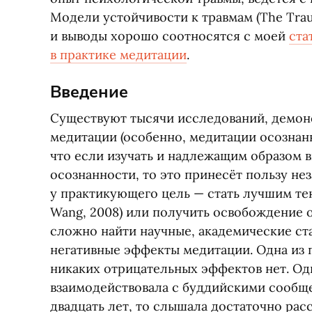
Модели устойчивости к травмам
(
The Tra
и выводы хорошо соотносятся с моей
ста
в практике медитации
.
Введение
Существуют тысячи исследований, демон
медитации
(
особенно, медитации осознанн
что если изучать и надлежащим образом 
осознанности, то это принесёт пользу нез
у практикующего цель — стать лучшим т
Wang, 2008) или получить освобождение о
сложно найти научные, академические с
негативные эффекты медитации. Одна из п
никаких отрицательных эффектов нет. Одн
взаимодействовала с буддийскими сообщ
двадцать лет, то слышала достаточно расс