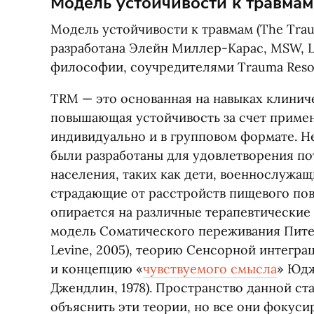
Модель устойчивости к травмам
Модель устойчивости к травмам
(
The Trau
разработана Элейн Миллер-Карас, MSW, 
философии, соучредителями Trauma Resour
TRM — это основанная на навыках клинич
повышающая устойчивость за счет приме
индивидуально и в групповом формате. Н
были разработаны для удовлетворения по
населения, таких как дети, военнослужащ
страдающие от расстройств пищевого пов
опирается на различные терапевтические 
модель Соматического переживания Пите
Levine, 2005), теорию Сенсорной интегр
и концепцию
«
чувствуемого смысла
» Юд
Джендлин, 1978). Пространство данной ст
объяснить эти теории, но все они фокуси