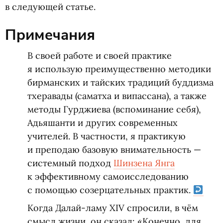
в следующей статье.
Примечания
В своей работе и своей практике
я использую преимущественно методики
бирманских и тайских традиций буддизма
тхеравады
(
саматха и випассана), а также
методы Гурджиева
(
вспоминание себя),
Адьяшанти и других современных
учителей. В частности, я практикую
и преподаю базовую внимательность —
системный подход
Шинзена Янга
к эффективному самоисследованию
с помощью созерцательных практик.
Когда Далай-ламу
XIV
спросили, в чём
смысл жизни, он сказал: «Конечно, для