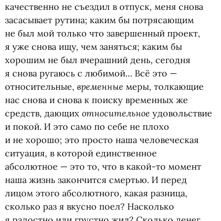
качественно не съездил в отпуск, меня снова
засасывает рутина; каким бы потрясающим
не был мой только что завершенный проект,
я уже снова ищу, чем заняться; каким бы
хорошим не был вчерашний день, сегодня
я снова ругаюсь с любимой… Всё это —
временные
относительные,
меры, толкающие
нас снова и снова к поиску временных же
относительное
средств, дающих
удовольствие
и покой. И это само по себе не плохо
и не хорошо; это просто наша человеческая
ситуация, в которой единственное
абсолютное — это то, что в какой-то момент
наша жизнь закончится смертью. И перед
лицом этого абсолютного, какая разница,
сколько раз я вкусно поел? Насколько
я радостно или грустно жил? Сколько денег