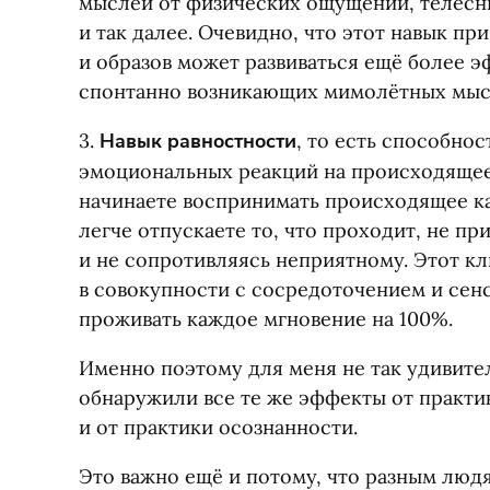
мыслей от физических ощущений, телесны
и так далее. Очевидно, что этот навык п
и образов может развиваться ещё более 
спонтанно возникающих мимолётных мыс
3.
Навык равностности
, то есть способнос
эмоциональных реакций на происходящее 
начинаете воспринимать происходящее как
легче отпускаете то, что проходит, не пр
и не сопротивляясь неприятному. Этот кл
в совокупности с сосредоточением и сен
проживать каждое мгновение на 100%.
Именно поэтому для меня не так удивител
обнаружили все те же эффекты от практи
и от практики осознанности.
Это важно ещё и потому, что разным людя