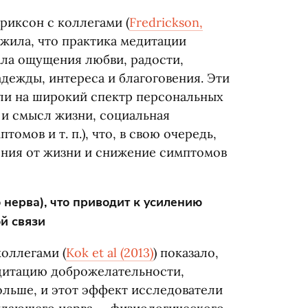
риксон с коллегами
(
Fredrickson,
ужила, что практика медитации
ла ощущения любви, радости,
адежды, интереса и благоговения. Эти
ли на широкий спектр персональных
ь и смысл жизни, социальная
мптомов
и т. п.
), что, в свою очередь,
ния от жизни и снижение симптомов
нерва), что приводит к усилению
й связи
коллегами
(
Kok et al
(
2013)
) показало,
дитацию доброжелательности,
льше, и этот эффект исследователи