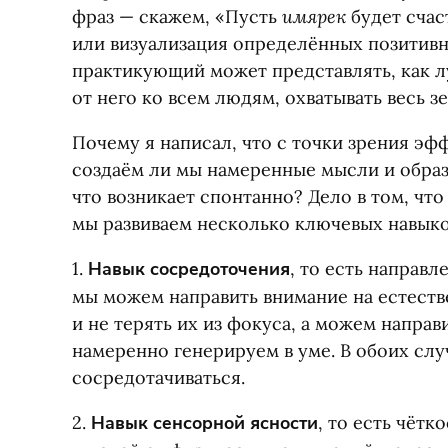
имярек
фраз — скажем, «Пусть
будет счас
или визуализация определённых позитивн
практикующий может представлять, как л
от него ко всем людям, охватывать весь з
Почему я написал, что с точки зрения эф
создаём ли мы намеренные мысли и образ
что возникает спонтанно? Дело в том, ч
мы развиваем несколько ключевых навыко
1.
Навык сосредоточения
, то есть направл
мы можем направить внимание на естест
и не терять их из фокуса, а можем направ
намеренно генерируем в уме. В обоих сл
сосредотачиваться.
2.
Навык сенсорной ясности
, то есть чётк