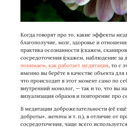
Когда говорят про то, какие эффекты мед
благополучие, мозг, здоровье и отношения
практика осознанности
(
скажем, сканиров
сосредоточения
(
скажем, наблюдение за д
понимаем, как работает медитация
, то с 
именно вы берёте в качестве объекта для
что происходит в этот момент само по се
внутренний монолог, — так и то, что вы 
визуализация образов и повторение про с
В медитации доброжелательности
(
её ещё
метты
доброты»,
и т. п.
), в отличие от п
сосредоточения, чаще всего используетс