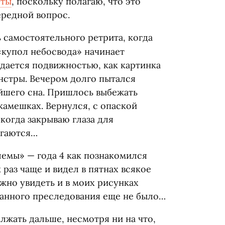
еты
, поскольку полагаю, что это
ередной вопрос.
 самостоятельного ретрита, когда
«
купол небосвода» начинает
дается подвижностью, как картинка
онстры. Вечером долго пытался
ейшего сна. Пришлось выбежать
 камешках. Вернулся, с опаской
 когда закрываю глаза для
игаются…
емы» — года 4 как познакомился
 раз чаще и видел в пятнах всякое
жно увидеть и в моих рисунках
ванного преследования еще не было…
лжать дальше, несмотря ни на что,