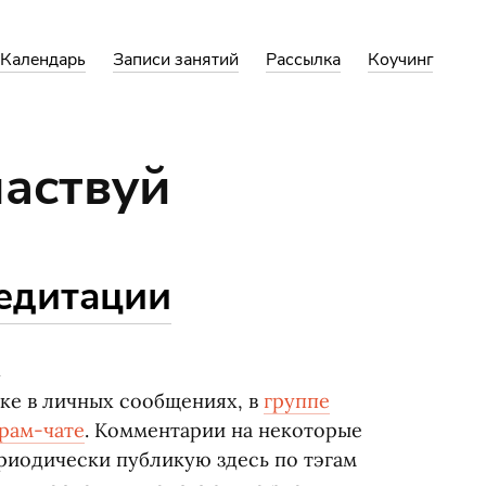
Календарь
Записи занятий
Рассылка
Коучинг
ластвуй
медитации
?
ке в личных сообщениях, в
группе
рам-чате
. Комментарии на некоторые
ериодически публикую здесь по тэгам