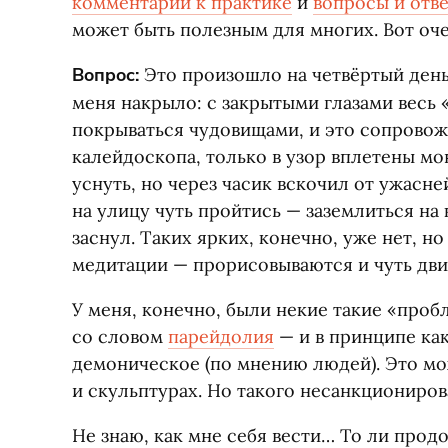
комментарий к практике
и
вопросы и отв
может быть полезным для многих. Вот оч
Вопрос:
Это произошло на четвёртый день
меня накрыло: с закрытыми глазами весь
покрываться чудовищами, и это сопровож
калейдоскопа, только в узор вплетены м
уснуть, но через часик вскочил от ужасн
на улицу чуть пройтись — заземлиться на
заснул. Таких ярких, конечно, уже нет, но
медитации — прорисовываются и чуть дв
У меня, конечно, были некие такие
«
пробл
со словом
парейдолия
— и в принципе как
демоническое
(
по мнению людей). Это мо
и скульптурах. Но такого несанкциониро
Не знаю, как мне себя вести… То ли продо