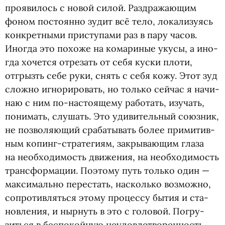
про­яви­лось с новой силой. Раз­дра­жа­ю­щим
фоном посто­янно зудит всё тело, лока­ли­зу­ясь
кон­крет­ными при­сту­пами раз в пару часов.
Ино­гда это похоже на кома­ри­ные укусы, а ино­
гда хочется отре­зать от себя куски плоти,
отгрызть себе руки, снять с себя кожу. Этот зуд
сложно игно­ри­ро­вать, но только сей­час я начи­
наю с ним по-настоящему рабо­тать, изу­чать,
пони­мать, слу­шать. Это уди­ви­тель­ный союз­ник,
не поз­во­ля­ю­щий сра­ба­ты­вать более при­ми­тив­
ным копинг-стратегиям, закры­ва­ю­щим глаза
на необ­хо­ди­мость дви­же­ния, на необ­хо­ди­мость
транс­фор­ма­ции. Поэтому путь только один —
мак­си­мально пере­стать, насколько воз­можно,
сопро­тив­ляться этому про­цессу бытия и ста­
нов­ле­ния, и ныр­нуть в это с голо­вой. Погру­
зиться в бес­по­кой­ную неудо­вле­тво­рен­ность,