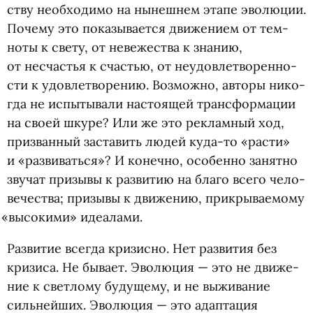
ству необ­хо­димо на нынеш­нем этапе эво­лю­ции.
Почему это пока­зы­ва­ется дви­же­нием от тем­
ноты к свету, от неве­же­ства к зна­нию,
от несчастья к сча­стью, от неудо­вле­тво­рен­но­
сти к удо­вле­тво­ре­нию. Воз­можно, авторы нико­
гда не испы­ты­вали насто­я­щей транс­фор­ма­ции
на своей шкуре? Или же это реклам­ный ход,
при­зван­ный заста­вить людей куда-то
«
расти»
и «раз­ви­ваться»? И конечно, осо­бенно занятно
зву­чат при­зывы к раз­ви­тию на благо всего чело­
ве­че­ства; при­зывы к дви­же­нию, прикрываемому
«
высо­кими» идеалами.
Раз­ви­тие все­гда кри­зисно. Нет раз­ви­тия без
кри­зиса. Не бывает. Эво­лю­ция — это не дви­же­
ние к свет­лому буду­щему, и не выжи­ва­ние
силь­ней­ших. Эво­лю­ция — это адап­та­ция