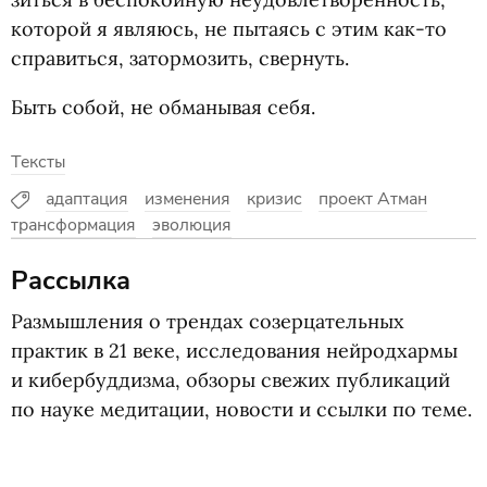
кото­рой я явля­юсь, не пыта­ясь с этим как-то
спра­виться, затор­мо­зить, свернуть.
Быть собой, не обма­ны­вая себя.
Тексты
адаптация
изменения
кризис
проект Атман
трансформация
эволюция
Рассылка
Размышления о трендах созерцательных
практик в 21 веке, исследования нейродхармы
и кибербуддизма, обзоры свежих публикаций
по науке медитации, новости и ссылки по теме.