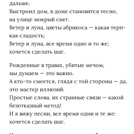
дальше.
Выстроил дом, в доме ста­но­вится тесно,
на улице мок­рый снег.
Ветер и луна, цветы абри­коса — какая терп­
кая сла­дость;
Ветер и луна, все время одно и то же;
хочется сде­лать шаг.
Рож­ден­ные в тра­вах, уби­тые мечом,
мы думаем — это важно.
А кто-то сме­ется, глядя с той сто­роны — да,
это мастер иллю­зий.
Про­стые слова, их стран­ные связи — какой
без­от­каз­ный метод!
И я вижу песни, все время одни и те же:
хочется сде­лать шаг.