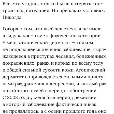
Всё, что угодно, только бы не поте­рять кон­
троль над ситу­а­цией. Ни при каких усло­виях.
Никогда.
Говоря о том, что
«
всё чешется», я не имею
в виду какие-то мета­фи­зи­че­ские кате­го­рии.
У меня ато­пи­че­ский дер­ма­тит — тол­ком
не под­да­ю­ще­еся лече­нию забо­ле­ва­ние, выра­
жа­ю­ще­еся в при­сту­пах чеса­ния, болез­нен­ных
покрас­не­ниях, ранах и корках по всему телу
и общей силь­ной сухо­сти кожи. Ато­пи­че­ский
дер­ма­тит сопро­вож­да­ется силь­ными при­сту­
пами раздраже­ния и депрес­сии, и каж­дый раз
новой топо­ло­гией в пери­оды обостре­ний.
С 2008 года у меня был период ремиссии,
в кото­рый забо­ле­ва­ние фак­ти­че­ски никак
не про­яв­ля­лось, а с осени про­шлого года оно