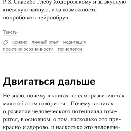
P. S.
Спасибо Глебу Ходоровскому и за вкусную
киевскую чайную, и за возможность
попробовать нейрообруч.
Тексты
кризис
личный опыт
медитация
практика осознанности
технологии
Двигаться дальше
Не знаю, почему в кни­гах по само­раз­ви­тию так
мало об этом гово­рится… Почему в кни­гах
о раз­ви­тии чело­ве­че­ского потен­ци­ала гово­
рится, в основ­ном, о том, насколько это пре­
красно и здо­рово, и насколько это чело­ве­че­