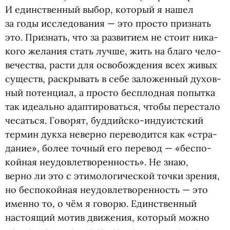
И един­ствен­ный выбор, кото­рый я нашел
за годы иссле­до­ва­ния — это про­сто при­знать
это. При­знать, что за раз­ви­тием не стоит ника­
кого жела­ния стать лучше, жить на благо чело­
ве­че­ства, расти для осво­бож­де­ния всех живых
существ, рас­кры­вать в себе зало­жен­ный духов­
ный потен­циал, а про­сто бес­плод­ная попытка
так иде­ально адап­ти­ро­ваться, чтобы пере­стало
чесаться. Гово­рят, буддийско-индуистский
тер­мин дукха неверно пере­во­дится как
«
стра­
да­ние», более точный его перевод — «бес­по­
кой­ная неудо­вле­тво­рен­ность». Не знаю,
верно ли это с эти­мо­ло­ги­че­ской точки зре­ния,
но бес­по­кой­ная неудо­вле­тво­рен­ность — это
именно то, о чём я говорю. Един­ствен­ный
насто­я­щий мотив дви­же­ния, кото­рый можно