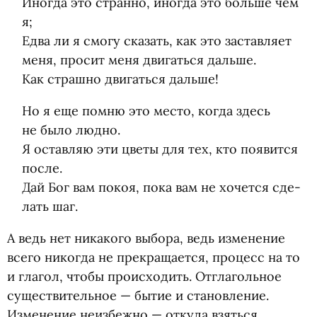
Ино­гда это странно, ино­гда это больше чем
я;
Едва ли я смогу ска­зать, как это застав­ляет
меня, про­сит меня дви­гаться дальше.
Как страшно дви­гаться дальше!
Но я еще помню это место, когда здесь
не было людно.
Я остав­ляю эти цветы для тех, кто появится
после.
Дай Бог вам покоя, пока вам не хочется сде­
лать шаг.
А ведь нет ника­кого выбора, ведь изме­не­ние
всего нико­гда не пре­кра­ща­ется, про­цесс на то
и гла­гол, чтобы происходить. Отгла­голь­ное
суще­стви­тель­ное — бытие и ста­нов­ле­ние.
Изме­не­ние неиз­бежно — откуда взяться