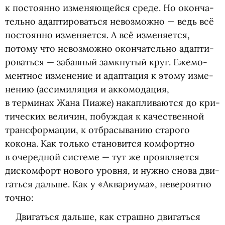
к посто­янно изме­ня­ю­щейся среде. Но окон­ча­
тельно адап­ти­ро­ваться невоз­можно — ведь всё
посто­янно изме­ня­ется. А всё изме­ня­ется,
потому что невоз­можно окон­ча­тельно адап­ти­
ро­ваться — забав­ный замкну­тый круг. Еже­мо­
мент­ное изме­не­ние и адап­та­ция к этому изме­
не­нию
(
асси­ми­ля­ция и акко­мо­да­ция,
в терминах Жана Пиаже) накап­ли­ва­ются до кри­
ти­че­ских вели­чин, побуж­дая к каче­ствен­ной
транс­фор­ма­ции, к отбра­сы­ва­нию ста­рого
кокона. Как только ста­но­вится ком­фортно
в оче­ред­ной системе — тут же про­яв­ля­ется
дис­ком­форт нового уровня, и нужно снова дви­
гаться дальше. Как у «Аква­ри­ума», неве­ро­ятно
точно:
Дви­гаться дальше, как страшно дви­гаться