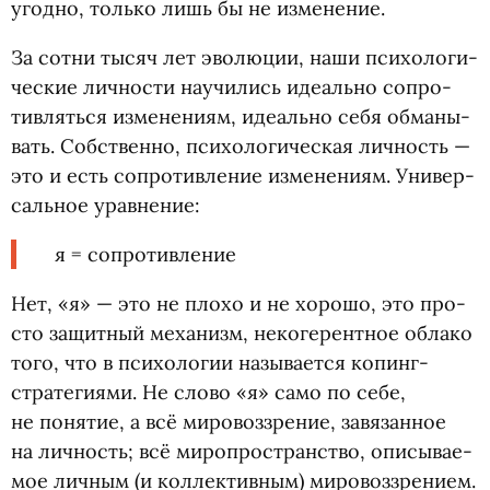
угодно, только лишь бы не изменение.
За сотни тысяч лет эво­лю­ции, наши пси­хо­ло­ги­
че­ские лич­но­сти научи­лись иде­ально сопро­
тив­ляться изме­не­ниям, иде­ально себя обма­ны­
вать. Соб­ственно, пси­хо­ло­ги­че­ская лич­ность —
это и есть сопро­тив­ле­ние изме­не­ниям. Уни­вер­
саль­ное уравнение:
я = сопротивление
Нет, «я» — это не плохо и не хорошо, это про­
сто защит­ный меха­низм, неко­ге­рент­ное облако
того, что в пси­хо­ло­гии назы­ва­ется копинг-
стратегиями. Не слово
«
я» само по себе,
не поня­тие, а всё мировоззре­ние, завя­зан­ное
на лич­ность; всё миро­про­стран­ство, опи­сы­ва­е­
мое лич­ным
(
и кол­лек­тив­ным) миро­воз­зре­нием.