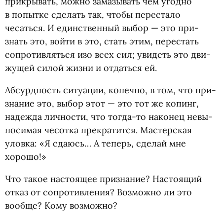
при­кры­вать, можно зама­зы­вать чем угодно
в попытке сделать так, чтобы пере­стало
чесаться. И един­ствен­ный выбор — это при­
знать это, войти в это, стать этим, пере­стать
сопро­тив­ляться изо всех сил; уви­деть это дви­
жу­щей силой жизни и отдаться ей.
Абсурд­ность ситу­а­ции, конечно, в том, что при­
зна­ние это, выбор этот — это тот же копинг,
надежда лич­но­сти, что тогда-то нако­нец невы­
но­си­мая чесотка пре­кра­тится. Мастер­ская
уловка: «Я сда­юсь… А теперь, сде­лай мне
хорошо!»
Что такое насто­я­щее при­зна­ние? Насто­я­щий
отказ от сопро­тив­ле­ния? Воз­можно ли это
вообще? Кому возможно?