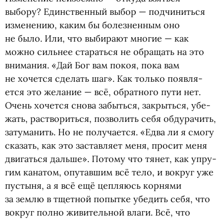
выбору? Единствен­ный выбор — под­чи­ниться
изме­не­нию, каким бы болез­нен­ным оно
не было. Или, что выби­рают многие — как
можно силь­нее ста­раться не обра­щать на это
вни­ма­ния. «Дай Бог вам покоя, пока вам
не хочется сделать шаг». Как только появ­ля­
ется это жела­ние — всё, обрат­ного пути нет.
Очень хочется снова забыться, закрыться, убе­
жать, рас­тво­риться, поз­во­лить себя обду­ра­чить,
зату­ма­нить. Но не полу­ча­ется. «Едва ли я смогу
ска­зать, как это застав­ляет меня, про­сит меня
дви­гаться дальше». Потому что тянет, как упру­
гим кана­том, опу­тав­шим всё тело, и вокруг уже
пустыня, а я всё ещё цеп­ля­юсь кор­нями
за землю в тщет­ной попытке убе­дить себя, что
вокруг полно живи­тель­ной влаги. Всё, что