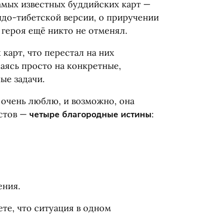
амых известных буддийских карт —
индо-тибетской версии, о приручении
 героя ещё никто не отменял.
 карт, что перестал на них
аясь просто на конкретные,
ые задачи.
я очень люблю, и возможно, она
истов —
четыре благородные истины
:
ения.
ете, что ситуация в одном