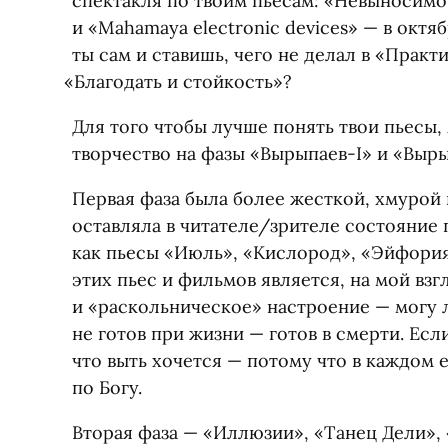
спектакля по твоим пьесам: «Невыносимо 
и «Mahamaya electronic devices» — в октя
ты сам и ставишь, чего не делал в «Практ
«
Благодать и стойкость»?
Для того чтобы лучше понять твои пьесы, 
творчество на фазы
«
Вырыпаев-I» и «Выры
Первая фаза была более жесткой, хмурой 
оставляла в читателе/зрителе состояние
как пьесы
«
Июль», «Кислород», «Эйфори
этих пьес и фильмов является, на мой вз
и «раскольническое» настроение — могу л
не готов при жизни — готов в смерти. Если
что выть хочется — потому что в каждом 
по Богу.
Вторая фаза — «Иллюзии», «Танец Дели», 