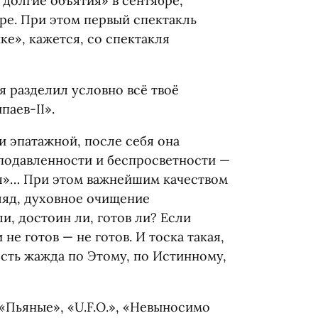
долгие объятия» в сентябре,
бре. При этом первый спектакль
ике», кажется, со спектакля
я разделил условно всё твоё
паев-II».
и эпатажной, после себя она
 подавленности и беспросветности —
я»… При этом важнейшим качеством
гляд, духовное очищение
и, достоин ли, готов ли? Если
 не готов — не готов. И тоска такая,
есть жажда по Этому, по Истинному,
«Пьяные», «U.F.O.», «Невыносимо