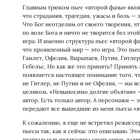
Главным трюком пьес
«
второй фазы» явля
что страдания, трагедия, ужасы и боль — 
Что Бог неотделим от своего творения, ч
по воле Бога и ничто не творится без этой
игра. И именно структура пьес
«
второй фа
что проявленный мир — это игра. Это пьес
Гамлет, Офелия, Вырыпаев, Путин, Гитлер
Гебельс. Но как же это принять? Принять 
появляется настоящее понимание того, чт
не Гитлер, не Путин и не Офелия, — мы вс
целиком. «Невыносимо долгие объятия» —
автор. Есть только автор. А персонажи — э
передают все вышедшие из меня пьесы
«
в
К сожалению, я еще не встретил режиссе
пьесы так, как я сейчас это описываю. Эт
театральные режиссеры стоят очень дале