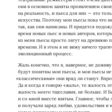
они в основном заняты проявлением свои
на реальность, и пьеса для них — это тол
искусства. Поэтому мои пьесы пока что 
так, как они написаны. И придется подожд
время новых пьес и новых авторов, кото
из меня пьесы просто лягут на древнюю 
времени. И в этом я не вижу ничего траги
эволюционный процесс.
Жаль конечно, что я, наверное, не дожив
будут понятны мои пьесы, и мои пьесы не
«
классическими» они вряд ли станут. Впро
Да и когда я говорю
«
жаль», то жалость э
жалость моего тщеславия, не больше. И Б
и со мной вместе взятым. Главное, чтобы 
и получали заряд любви, удовольствия и 