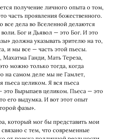
ется получение личного опыта о том,
это часть проявления божественного.
то все дела во Вселенной делаются
 воли. Бог и Дьявол — это Бог. И это
зы» должна указывать зрителю на то,
а, и мы все — часть этой пьесы.
, Махатма Ганди, Мать Тереза,
это можно только тогда, когда
о на самом деле мы не Гамлет,
я пьеса целиком. Я вся пьеса
 это Вырыпаев целиком. Пьеса — это
то его выдумка. И вот этот опыт
торой фазы».
ра, который мог бы представить мои
о связано с тем, что современные
ко от поиска подлинной реальности,