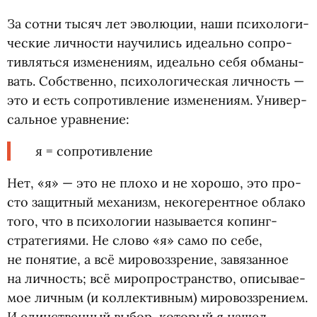
За сотни тысяч лет эво­лю­ции, наши пси­хо­ло­ги­
че­ские лич­но­сти научи­лись иде­ально сопро­
тив­ляться изме­не­ниям, иде­ально себя обма­ны­
вать. Соб­ственно, пси­хо­ло­ги­че­ская лич­ность —
это и есть сопро­тив­ле­ние изме­не­ниям. Уни­вер­
саль­ное уравнение:
я = сопротивление
Нет, «я» — это не плохо и не хорошо, это про­
сто защит­ный меха­низм, неко­ге­рент­ное облако
того, что в пси­хо­ло­гии назы­ва­ется копинг-
стратегиями. Не слово
«
я» само по себе,
не поня­тие, а всё мировоззре­ние, завя­зан­ное
на лич­ность; всё миро­про­стран­ство, опи­сы­ва­е­
мое лич­ным
(
и кол­лек­тив­ным) миро­воз­зре­нием.
И един­ствен­ный выбор, кото­рый я нашел