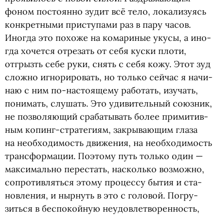
фоном посто­янно зудит всё тело, лока­ли­зу­ясь
кон­крет­ными при­сту­пами раз в пару часов.
Ино­гда это похоже на кома­ри­ные укусы, а ино­
гда хочется отре­зать от себя куски плоти,
отгрызть себе руки, снять с себя кожу. Этот зуд
сложно игно­ри­ро­вать, но только сей­час я начи­
наю с ним по-настоящему рабо­тать, изу­чать,
пони­мать, слу­шать. Это уди­ви­тель­ный союз­ник,
не поз­во­ля­ю­щий сра­ба­ты­вать более при­ми­тив­
ным копинг-стратегиям, закры­ва­ю­щим глаза
на необ­хо­ди­мость дви­же­ния, на необ­хо­ди­мость
транс­фор­ма­ции. Поэтому путь только один —
мак­си­мально пере­стать, насколько воз­можно,
сопро­тив­ляться этому про­цессу бытия и ста­
нов­ле­ния, и ныр­нуть в это с голо­вой. Погру­
зиться в бес­по­кой­ную неудо­вле­тво­рен­ность,