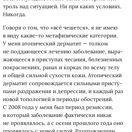
троль над ситу­а­цией. Ни при каких усло­виях.
Никогда.
Говоря о том, что
«
всё чешется», я не имею
в виду какие-то мета­фи­зи­че­ские кате­го­рии.
У меня ато­пи­че­ский дер­ма­тит — тол­ком
не под­да­ю­ще­еся лече­нию забо­ле­ва­ние, выра­
жа­ю­ще­еся в при­сту­пах чеса­ния, болез­нен­ных
покрас­не­ниях, ранах и корках по всему телу
и общей силь­ной сухо­сти кожи. Ато­пи­че­ский
дер­ма­тит сопро­вож­да­ется силь­ными при­сту­
пами раздраже­ния и депрес­сии, и каж­дый раз
новой топо­ло­гией в пери­оды обостре­ний.
С 2008 года у меня был период ремиссии,
в кото­рый забо­ле­ва­ние фак­ти­че­ски никак
не про­яв­ля­лось, а с осени про­шлого года оно
про­яви­лось с новой силой. Раз­дра­жа­ю­щим