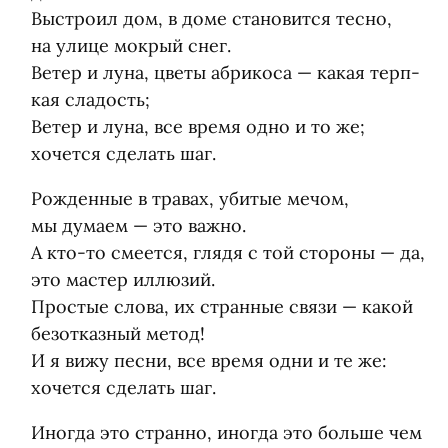
Выстроил дом, в доме ста­но­вится тесно,
на улице мок­рый снег.
Ветер и луна, цветы абри­коса — какая терп­
кая сла­дость;
Ветер и луна, все время одно и то же;
хочется сде­лать шаг.
Рож­ден­ные в тра­вах, уби­тые мечом,
мы думаем — это важно.
А кто-то сме­ется, глядя с той сто­роны — да,
это мастер иллю­зий.
Про­стые слова, их стран­ные связи — какой
без­от­каз­ный метод!
И я вижу песни, все время одни и те же:
хочется сде­лать шаг.
Ино­гда это странно, ино­гда это больше чем