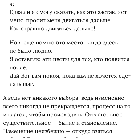
я;
Едва ли я смогу ска­зать, как это застав­ляет
меня, про­сит меня дви­гаться дальше.
Как страшно дви­гаться дальше!
Но я еще помню это место, когда здесь
не было людно.
Я остав­ляю эти цветы для тех, кто появится
после.
Дай Бог вам покоя, пока вам не хочется сде­
лать шаг.
А ведь нет ника­кого выбора, ведь изме­не­ние
всего нико­гда не пре­кра­ща­ется, про­цесс на то
и гла­гол, чтобы происходить. Отгла­голь­ное
суще­стви­тель­ное — бытие и ста­нов­ле­ние.
Изме­не­ние неиз­бежно — откуда взяться