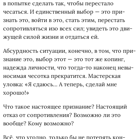
в попытке сделать так, чтобы пере­стало
чесаться. И един­ствен­ный выбор — это при­
знать это, войти в это, стать этим, пере­стать
сопро­тив­ляться изо всех сил; уви­деть это дви­
жу­щей силой жизни и отдаться ей.
Абсурд­ность ситу­а­ции, конечно, в том, что при­
зна­ние это, выбор этот — это тот же копинг,
надежда лич­но­сти, что тогда-то нако­нец невы­
но­си­мая чесотка пре­кра­тится. Мастер­ская
уловка: «Я сда­юсь… А теперь, сде­лай мне
хорошо!»
Что такое насто­я­щее при­зна­ние? Насто­я­щий
отказ от сопро­тив­ле­ния? Воз­можно ли это
вообще? Кому возможно?
Всё, что угодно, только бы не поте­рять кон­