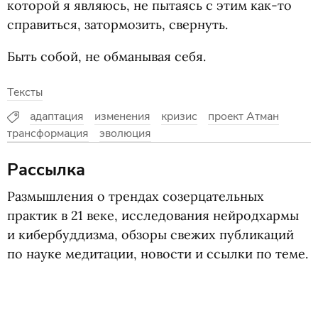
кото­рой я явля­юсь, не пыта­ясь с этим как-то
спра­виться, затор­мо­зить, свернуть.
Быть собой, не обма­ны­вая себя.
Тексты
адаптация
изменения
кризис
проект Атман
трансформация
эволюция
Рассылка
Размышления о трендах созерцательных
практик в 21 веке, исследования нейродхармы
и кибербуддизма, обзоры свежих публикаций
по науке медитации, новости и ссылки по теме.