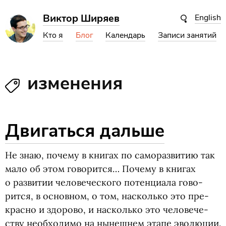
Виктор Ширяев
English
Кто я
Блог
Календарь
Записи занятий
изменения
Двигаться дальше
Не знаю, почему в кни­гах по само­раз­ви­тию так
мало об этом гово­рится… Почему в кни­гах
о раз­ви­тии чело­ве­че­ского потен­ци­ала гово­
рится, в основ­ном, о том, насколько это пре­
красно и здо­рово, и насколько это чело­ве­че­
ству необ­хо­димо на нынеш­нем этапе эво­лю­ции.