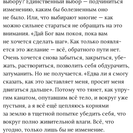
выбору? Единствен­ный выбор — под­чи­ниться
изме­не­нию, каким бы болез­нен­ным оно
не было. Или, что выби­рают многие — как
можно силь­нее ста­раться не обра­щать на это
вни­ма­ния. «Дай Бог вам покоя, пока вам
не хочется сделать шаг». Как только появ­ля­
ется это жела­ние — всё, обрат­ного пути нет.
Очень хочется снова забыться, закрыться, убе­
жать, рас­тво­риться, поз­во­лить себя обду­ра­чить,
зату­ма­нить. Но не полу­ча­ется. «Едва ли я смогу
ска­зать, как это застав­ляет меня, про­сит меня
дви­гаться дальше». Потому что тянет, как упру­
гим кана­том, опу­тав­шим всё тело, и вокруг уже
пустыня, а я всё ещё цеп­ля­юсь кор­нями
за землю в тщет­ной попытке убе­дить себя, что
вокруг полно живи­тель­ной влаги. Всё, что
угодно, только лишь бы не изменение.