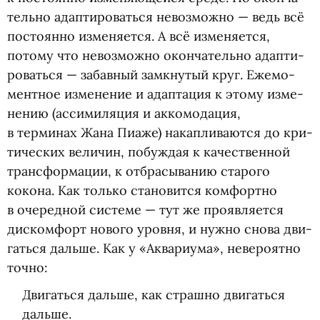
тельно адап­ти­ро­ваться невоз­можно — ведь всё
посто­янно изме­ня­ется. А всё изме­ня­ется,
потому что невоз­можно окон­ча­тельно адап­ти­
ро­ваться — забав­ный замкну­тый круг. Еже­мо­
мент­ное изме­не­ние и адап­та­ция к этому изме­
не­нию
(
асси­ми­ля­ция и акко­мо­да­ция,
в терминах Жана Пиаже) накап­ли­ва­ются до кри­
ти­че­ских вели­чин, побуж­дая к каче­ствен­ной
транс­фор­ма­ции, к отбра­сы­ва­нию ста­рого
кокона. Как только ста­но­вится ком­фортно
в оче­ред­ной системе — тут же про­яв­ля­ется
дис­ком­форт нового уровня, и нужно снова дви­
гаться дальше. Как у «Аква­ри­ума», неве­ро­ятно
точно:
Дви­гаться дальше, как страшно дви­гаться
дальше.