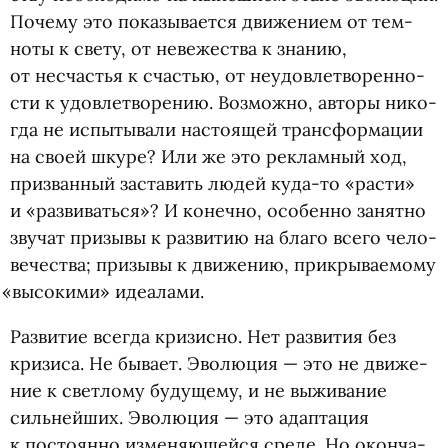
Почему это пока­зы­ва­ется дви­же­нием от тем­
ноты к свету, от неве­же­ства к зна­нию,
от несчастья к сча­стью, от неудо­вле­тво­рен­но­
сти к удо­вле­тво­ре­нию. Воз­можно, авторы нико­
гда не испы­ты­вали насто­я­щей транс­фор­ма­ции
на своей шкуре? Или же это реклам­ный ход,
при­зван­ный заста­вить людей куда-то
«
расти»
и «раз­ви­ваться»? И конечно, осо­бенно занятно
зву­чат при­зывы к раз­ви­тию на благо всего чело­
ве­че­ства; при­зывы к дви­же­нию, прикрываемому
«
высо­кими» идеалами.
Раз­ви­тие все­гда кри­зисно. Нет раз­ви­тия без
кри­зиса. Не бывает. Эво­лю­ция — это не дви­же­
ние к свет­лому буду­щему, и не выжи­ва­ние
силь­ней­ших. Эво­лю­ция — это адап­та­ция
к посто­янно изме­ня­ю­щейся среде. Но окон­ча­