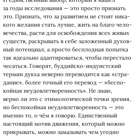
за годы иссле­до­ва­ния — это про­сто при­знать
это. При­знать, что за раз­ви­тием не стоит ника­
кого жела­ния стать лучше, жить на благо чело­
ве­че­ства, расти для осво­бож­де­ния всех живых
существ, рас­кры­вать в себе зало­жен­ный духов­
ный потен­циал, а про­сто бес­плод­ная попытка
так иде­ально адап­ти­ро­ваться, чтобы пере­стало
чесаться. Гово­рят, буддийско-индуистский
тер­мин дукха неверно пере­во­дится как
«
стра­
да­ние», более точный его перевод — «бес­по­
кой­ная неудо­вле­тво­рен­ность». Не знаю,
верно ли это с эти­мо­ло­ги­че­ской точки зре­ния,
но бес­по­кой­ная неудо­вле­тво­рен­ность — это
именно то, о чём я говорю. Един­ствен­ный
насто­я­щий мотив дви­же­ния, кото­рый можно
при­кры­вать, можно зама­зы­вать чем угодно