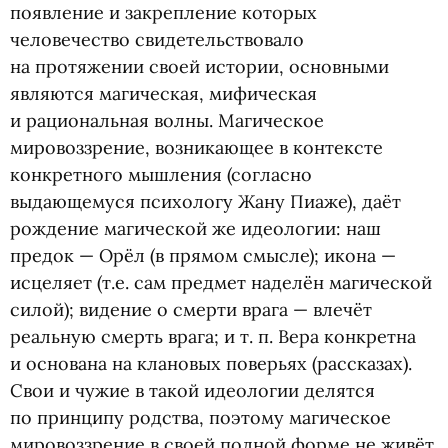
появление и закрепление которых
человечество свидетельствовало
на протяжении своей истории, основными
являются магическая, мифическая
и рациональная волны. Магическое
мировоззрение, возникающее в контексте
конкретного мышления
(
согласно
выдающемуся психологу Жану Пиаже), даёт
рождение магической же идеологии: наш
предок — Орёл
(
в прямом смысле); икона —
исцеляет
(
т.е. сам предмет наделён магической
силой); видение о смерти врага — влечёт
реальную смерть врага;
и т. п.
Вера конкретна
и основана на клановых поверьях
(
рассказах).
Свои и чужие в такой идеологии делятся
по принципу родства, поэтому магическое
мировоззрение в своей полной форме не живёт