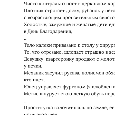
Чисто контральто поет в церковном хор
Плотник строгает доску, рубанок у нег
с возрастающим пронзительным свисто
Холостые, замужние и женатые дети ед
в День Благодарения,
…
Тело калеки привязано к столу у хирург
То, что отрезано, шлепает страшно в ве
Девушку-квартеронку продают с молотк
у печки,
Механик засучил рукава, полисмен обхо
кто идет,
Юнец управляет фургоном
(
я влюблен в 
Метис шнурует свою легкую обувь пере
…
Проститутка волочит шаль по земле, ее
прыщавой шее