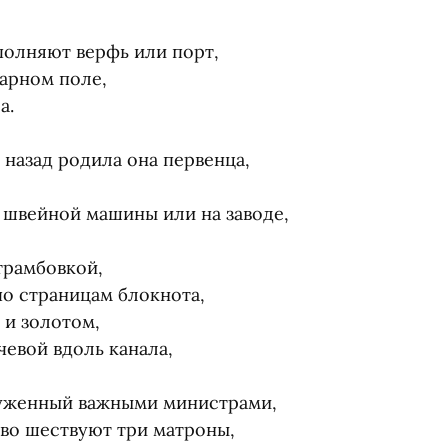
олняют верфь или порт,
арном поле,
а.
назад родила она первенца,
 швейной машины или на заводе,
трамбовкой,
о страницам блокнота,
 и золотом,
евой вдоль канала,
руженный важными министрами,
аво шествуют три матроны,