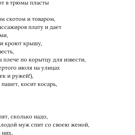
т в трюмы пласты
м скотом и товаром,
ассажиров плату и дает
ми,
и кроют крышу,
есть,
а плече по корытцу для извести,
вертого июля на улицах
к и ружей!),
 пашет, косит косарь,
ят, сколько надо,
олодой муж спит со своею женой,
 них,