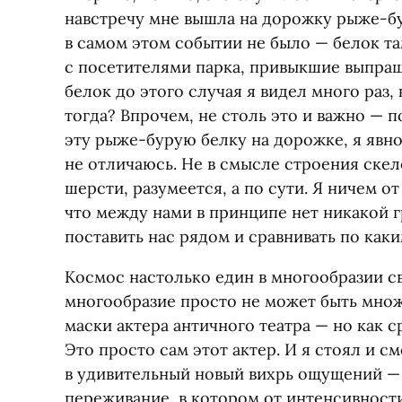
навстречу мне вышла на дорожку рыже-бу
в самом этом событии не было — белок т
с посетителями парка, привыкшие выпраш
белок до этого случая я видел много раз,
тогда? Впрочем, не столь это и важно — п
эту рыже-бурую белку на дорожке, я явно
не отличаюсь. Не в смысле строения скел
шерсти, разумеется, а по сути. Я ничем о
что между нами в принципе нет никакой 
поставить нас рядом и сравнивать по каки
Космос настолько един в многообразии св
многообразие просто не может быть множ
маски актера античного театра — но как 
Это просто сам этот актер. И я стоял и с
в удивительный новый вихрь ощущений —
переживание, в котором от интенсивности