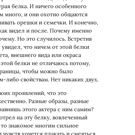
рая белка. И ничего особенного
ам много, и они охотно общаются
ивать орешки и семечки. И конечно,
 как видел и после. Почему именно
очему. Но это случилось. Встретив
 увидел, что ничем от этой белки
ета, внешнего вида или окраса
т этой белки не отличаюсь потому,
границы, чтобы можно было
м-либо свойствам. Нет никаких двух.
оих проявлений, что это
ественно. Разные образы, разные
сравнишь этого актера с ним самим?
мотрел на эту белку, вовлеченный
 то знакомое многим сильное
 чувств хочется плакать и смеяться