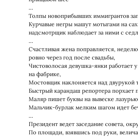
…
Толпы новоприбывших иммигрантов зап
Курчавые негры машут мотыгами на сах
надсмотрщик наблюдает за ними с седл
…
Счастливая жена поправляется, неделю 
ровно через год после свадьбы,
Чистоволосая девушка-янки работает у
на фабрике,
Мостовщик наклоняется над двурукой 
Быстрый карандаш репортера порхает п
Маляр пишет буквы на вывеске лазурью
Мальчик-бурлак мелким шагом идет беч
…
Президент ведет заседание совета, ок
По площади, взявшись под руки, велич