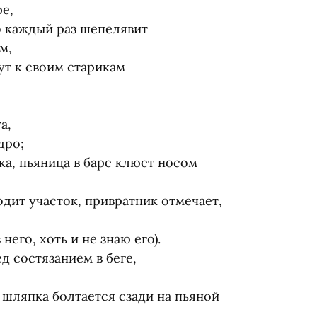
е,
о каждый раз шепелявит
м,
ут к своим старикам
а,
дро;
а, пьяница в баре клюет носом
дит участок, привратник отмечает,
него, хоть и не знаю его).
д состязанием в беге,
 шляпка болтается сзади на пьяной