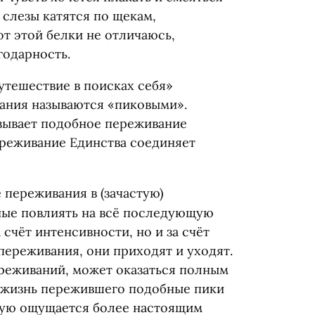
 слезы катятся по щекам,
от этой белки не отличаюсь,
годарность.
утешествие в поисках себя»
ания называются
«
пиковыми».
азывает подобное переживание
реживание Единства соединяет
 переживания в
(
зачастую)
ные повлиять на всё последующую
 счёт интенсивности, но и за счёт
 переживания, они приходят и уходят.
ереживаний, может оказаться полным
я жизнь пережившего подобные пики
тую ощущается более настоящим