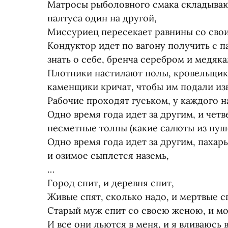
Матросы рыболовного смака складываю
палтуса один на другой,
Миссуриец пересекает равнины со свои
Кондуктор идет по вагону получить с п
знать о себе, бренча серебром и медяка
Плотники настилают полы, кровельщик
каменщики кричат, чтобы им подали изв
Рабочие проходят гуськом, у каждого н
Одно время года идет за другим, и чет
несметные толпы
(
какие салюты из пуше
Одно время года идет за другим, пахарь
и озимое сыплется наземь,
…
Город спит, и деревня спит,
Живые спят, сколько надо, и мертвые сп
Старый муж спит со своею женою, и м
И все они льются в меня, и я вливаюсь в