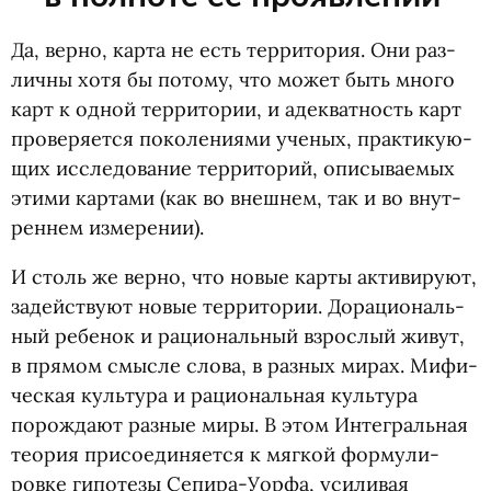
Да, верно, карта не есть тер­ри­то­рия. Они раз­
личны хотя бы потому, что может быть много
карт к одной тер­ри­то­рии, и адек­ват­ность карт
про­ве­ря­ется поко­ле­ни­ями уче­ных, прак­ти­ку­ю­
щих иссле­до­ва­ние тер­ри­то­рий, опи­сы­ва­е­мых
этими кар­тами
(
как во внеш­нем, так и во внут­
рен­нем измерении).
И столь же верно, что новые карты акти­ви­руют,
задей­ствуют новые тер­ри­то­рии. Дора­ци­о­наль­
ный ребе­нок и раци­о­наль­ный взрос­лый живут,
в пря­мом смысле слова, в раз­ных мирах. Мифи­
че­ская куль­тура и раци­о­наль­ная куль­тура
порож­дают разные миры. В этом Инте­граль­ная
тео­рия при­со­еди­ня­ется к мяг­кой фор­му­ли­
ровке гипо­тезы Сепира-Уорфа, уси­ли­вая