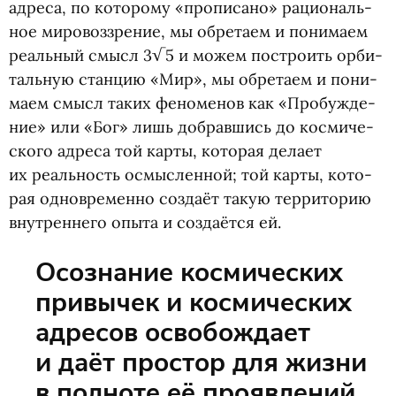
адреса, по кото­рому
«
про­пи­сано» раци­о­наль­
ное миро­воз­зре­ние, мы обре­таем и пони­маем
реаль­ный смысл 3√5 и можем постро­ить орби­
таль­ную стан­цию
«
Мир», мы обре­таем и пони­
маем смысл таких фено­ме­нов как
«
Про­буж­де­
ние» или
«
Бог» лишь добрав­шись до кос­ми­че­
ского адреса той карты, кото­рая делает
их реаль­ность осмыс­лен­ной; той карты, кото­
рая одно­вре­менно создаёт такую тер­ри­то­рию
внут­рен­него опыта и созда­ётся ей.
Осознание коcмических
привычек и космических
адресов освобождает
и даёт простор для жизни
в полноте её проявлений