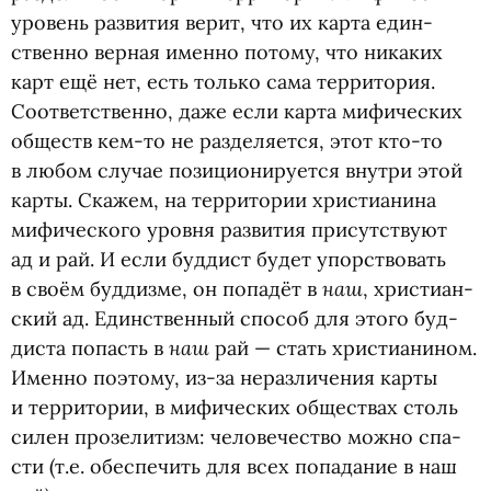
уро­вень раз­ви­тия верит, что их карта един­
ственно вер­ная именно потому, что ника­ких
карт ещё нет, есть только сама тер­ри­то­рия.
Соот­вет­ственно, даже если карта мифи­че­ских
обществ кем-то не разделяется, этот кто-то
в любом слу­чае пози­ци­о­ни­ру­ется внутри этой
карты. Ска­жем, на тер­ри­то­рии хри­сти­а­нина
мифического уровня раз­ви­тия при­сут­ствуют
ад и рай. И если буд­дист будет упор­ство­вать
наш
в своём буд­дизме, он попа­дёт в
, хри­сти­ан­
ский ад. Един­ствен­ный спо­соб для этого буд­
наш
ди­ста попасть в
рай — стать хри­сти­а­ни­ном.
Именно поэтому, из-за нераз­ли­че­ния карты
и тер­ри­то­рии, в мифи­че­ских обще­ствах столь
силен про­зе­ли­тизм: чело­ве­че­ство можно спа­
сти
(
т.е. обес­пе­чить для всех попа­да­ние в наш