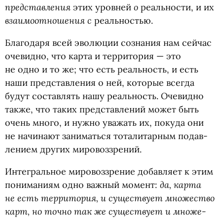
пред­став­ле­ния
о
этих уров­ней
реаль­но­сти, и их
вза­и­мо­от­но­ше­ния с
реальностью.
Бла­го­даря всей эво­лю­ции созна­ния нам сей­час
оче­видно, что карта и тер­ри­то­рия — это
не одно и то же; что есть реаль­ность, и есть
наши пред­став­ле­ния о ней, кото­рые все­гда
будут состав­лять нашу реаль­ность. Оче­видно
также, что таких пред­став­ле­ний может быть
очень много, и нужно ува­жать их, покуда они
не начи­нают зани­маться тота­ли­тар­ным подав­
ле­нием дру­гих мировоззрений.
Инте­граль­ное миро­воз­зре­ние добав­ляет к этим
да, карта
пони­ма­ниям одно важ­ный момент:
не есть тер­ри­то­рия, и суще­ствует мно­же­ство
карт, но точно так же суще­ствует и мно­же­