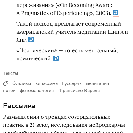
переживания»
(
«On Becoming Aware:
A Pragmatics of Experiencing», 2003).
Такой подход предлагает современный
американский учитель медитации Шинзен
Янг.
«
Ноэтический» — то есть ментальный,
психический.
Тексты
буддизм
випассана
Гуссерль
медитация
поток
феноменология
Франсиско Варела
Рассылка
Размышления о трендах созерцательных
практик в 21 веке, исследования нейродхармы
и кибербуддизма, обзоры свежих публикаций