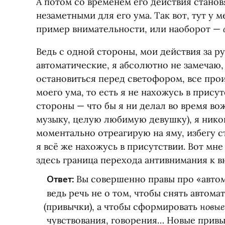
А потом со временем его действия стано
незаметными для его ума. Так вот, тут у м
пример внимательности, или наоборот —
Ведь с одной стороны, мои действия за 
автоматические, я абсолютно не замечаю,
остановиться перед светофором, все про
моего ума, то есть я не нахожусь в прису
стороны — что бы я ни делал во время во
музыку, целую любимую девушку), я нико
моментально отреагирую на яму, избегу 
я всё же нахожусь в присутствии. Вот мне
здесь граница перехода антивнимания к 
Ответ:
Вы совершенно правы про
«
авто
ведь речь не о том, чтобы снять автома
новые
(
привычки), а чтобы сформировать
чувствования, говорения… Новые привы