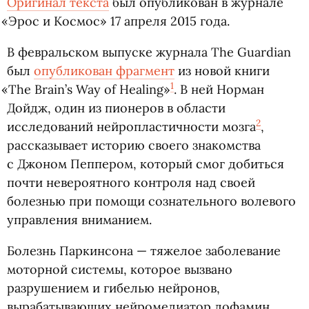
Оригинал текста
был опубликован в журнале
«
Эрос и Космос» 17 апреля 2015 года.
В февральском выпуске журнала The Guardian
был
опубликован фрагмент
из новой книги
1
«
The Brain’s Way of Healing»
. В ней Норман
Дойдж, один из пионеров в области
2
исследований нейропластичности мозга
,
рассказывает историю своего знакомства
с Джоном Пеппером, который смог добиться
почти невероятного контроля над своей
болезнью при помощи сознательного волевого
управления вниманием.
Болезнь Паркинсона — тяжелое заболевание
моторной системы, которое вызвано
разрушением и гибелью нейронов,
вырабатывающих нейромедиатор дофамин.