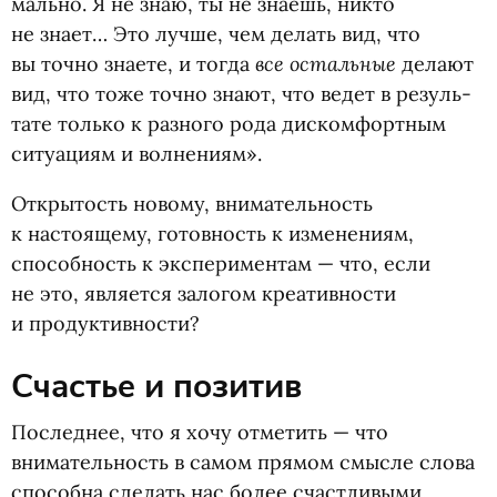
мально. Я не знаю, ты не зна­ешь, никто
не знает… Это лучше, чем делать вид, что
все осталь­ные
вы точно зна­ете, и тогда
делают
вид, что тоже точно знают, что ведет в резуль­
тате только к раз­ного рода дис­ком­форт­ным
ситу­а­циям и вол­не­ниям».
Открытость новому, внимательность
к настоящему, готовность к изменениям,
способность к экспериментам — что, если
не это, является залогом креативности
и продуктивности?
Счастье и позитив
Последнее, что я хочу отметить — что
внимательность в самом прямом смысле слова
способна сделать нас более счастливыми.