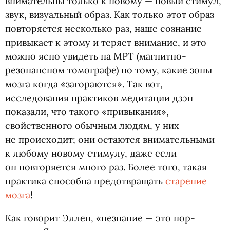
внимательны только к новому — новый стимул,
звук, визуальный образ. Как только этот образ
повторяется несколько раз, наше сознание
привыкает к этому и теряет внимание, и это
можно ясно увидеть на МРТ
(
магнитно-
резонансном томографе) по тому, какие зоны
мозга когда
«
загораются». Так вот,
исследования практиков медитации дзэн
показали, что такого
«
привыкания»,
свойственного обычным людям, у них
не происходит; они остаются внимательными
к любому новому стимулу, даже если
он повторяется много раз. Более того, такая
практика способна предотвращать
старение
мозга
!
Как говорит Эллен, «незна­ние — это нор­