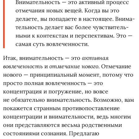
Вни­ма­тель­ность — это актив­ный про­цесс
отме­ча­ния новых вещей. Когда вы это
дела­ете, вы попада­ете в насто­я­щее. Вни­ма­
тель­ность делает вас более чув­стви­тель­
ными к контекстам и перспек­ти­вам. Это —
самая суть вовле­чен­но­сти.
активная
Итак, внимательность — это
вовлеченность
отмечание нового
и
. Отмечание
нового — принципиальный момент, потому что
просто полная вовлеченность — это
концентрация и погружение, но вовсе
не обязательно внимательность. Возможно, вам
покажется странным противопоставление
концентрации и внимательности, ведь многим
они представляются весьма родственными
состояниями сознания. Предлагаю