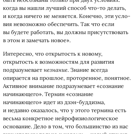
когда вы нашли луч­ший спо­соб что-то делать,
и когда ничего не меняется. Конечно, эти усло­
вия невоз­можно обеспе­чить. Так что если
вы будете работать, вы должны присут­ство­вать
в этом и заме­чать новое».
Интересно, что открытость к новому,
открытость к возможностям для развития
незнание
подразумевает
. Знание всегда
опирается на прошлое, проторенное, понятное.
Активное внимание подразумевает
«
сознание
начинающего». Термин
«
сознание
начинающего» идет из дзэн-буддизма,
и недавно оказалось, что у этого термина есть
весьма конкретное нейрофизиологическое
основание. Дело в том, что большинство из нас