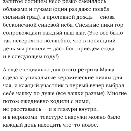
залитое солнцем небо резко сменялось
облаками и тучами
(
один раз даже пошёл
сильный град), а проливной дождь — снова
бесконечной синевой неба. Снежные пики гор
сопровождали каждый наш шаг.
(
Это всё было
так невероятно волшебно, что в последний
день мы решили — даст бог, приедем сюда
и в следующем году!)
А ещё специально для этого ретрита Маша
сделала уникальные керамические пиалы для
чая, и каждый участник в первый вечер выбрал
себе чашку по душе
(
все чашки разные). Многие
потом ежедневно ходили с ними,
не расставаясь — и в глазури внутри,
и в нерикоми-текстуре снаружи можно было
каждый день находить что-то новое.