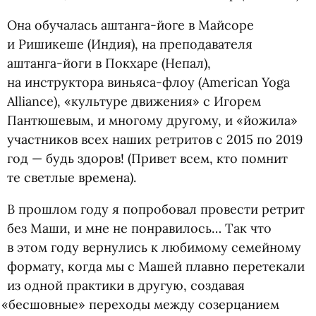
Она обучалась аштанга-йоге в Майсоре
и Ришикеше
(
Индия), на преподавателя
аштанга-йоги в Покхаре
(
Непал),
на инструктора виньяса-флоу
(
American Yoga
Alliance), «культуре движения» с Игорем
Пантюшевым, и многому другому, и «йожила»
участников всех наших ретритов с 2015 по 2019
год — будь здоров!
(
Привет всем, кто помнит
те светлые времена).
В прошлом году я попробовал провести ретрит
без Маши, и мне не понравилось… Так что
в этом году вернулись к любимому семейному
формату, когда мы с Машей плавно перетекали
из одной практики в другую, создавая
«
бесшовные» переходы между созерцанием