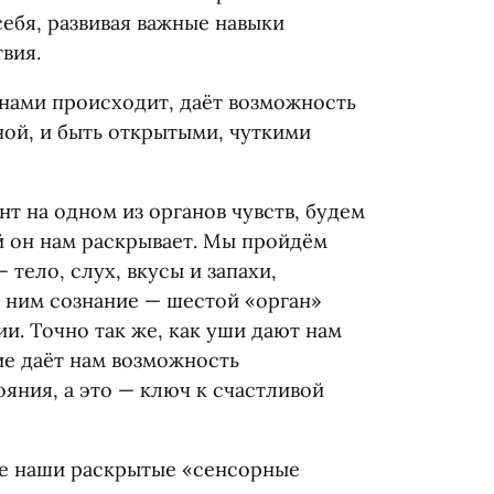
себя, развивая важные навыки
вия.
 нами происходит, даёт возможность
ной, и быть открытыми, чуткими
т на одном из органов чувств, будем
й он нам раскрывает. Мы пройдём
 тело, слух, вкусы и запахи,
к ним сознание — шестой
«
орган»
и. Точно так же, как уши дают нам
ие даёт нам возможность
ояния, а это — ключ к счастливой
се наши раскрытые
«
сенсорные