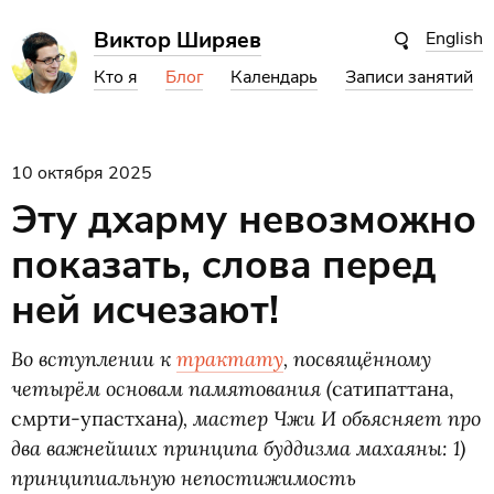
Виктор Ширяев
English
Кто я
Блог
Календарь
Записи занятий
10 октября 2025
Эту дхарму невозможно
показать, слова перед
ней исчезают!
Во вступлении к
трактату
, посвящённому
четырём основам памятования
(
сатипаттана,
), мастер Чжи И объясняет про
смрти-упастхана
два важнейших принципа буддизма махаяны: 1)
принципиальную непостижимость