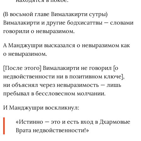
(В восьмой главе Вималакирти сутры)
Вималакирти и другие бодхисаттвы — словами
говорили о невыразимом.
А Манджушри высказался о невыразимом как
о невыразимом.
[После этого] Вималакирти не говорил [о
недвойственности ни в позитивном ключе],
ни объяснял через невыразимость — лишь
пребывал в бессловесном молчании.
И Манджушри воскликнул:
«Истинно — это и есть вход в Дхармовые
Врата недвойственности!»