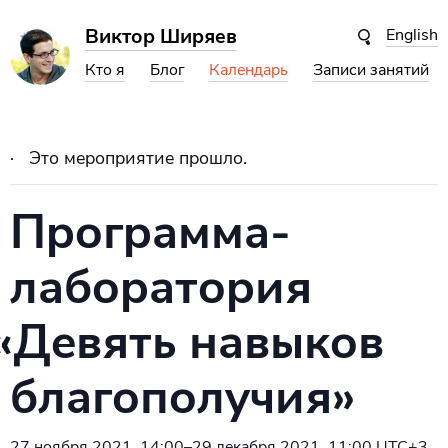
Виктор Ширяев
English
Кто я
Блог
Календарь
Записи занятий
Это мероприятие прошло.
Программа-
лаборатория
«
Девять навыков
благополучия»
27 ноября 2021, 14:00
–
29 декабря 2021, 11:00
UTC+3